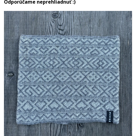
Odporúčame neprehliadnuť :)