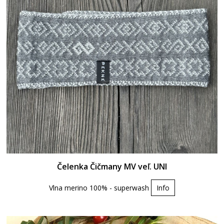
Čelenka Čičmany MV veľ. UNI
Vlna merino 100% - superwash
Info