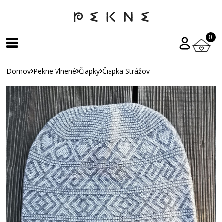
0
Domov
Pekne Vlnené
Čiapky
Čiapka Strážov