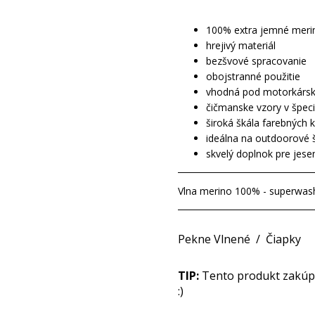
100% extra jemné meri
hrejivý materiál
bezšvové spracovanie
obojstranné použitie
vhodná pod motorkársku,
čičmanske vzory v špec
široká škála farebných 
ideálna na outdoorové 
skvelý doplnok pre jese
Vlna merino 100% - superwas
Pekne Vlnené
/
Čiapky
TIP:
Tento produkt zakúpit
:)