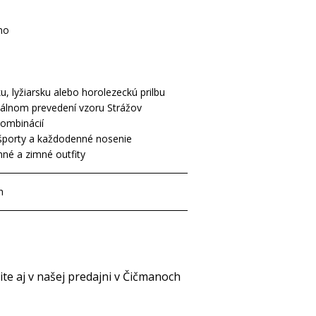
no
 lyžiarsku alebo horolezeckú prilbu
iálnom prevedení vzoru Strážov
kombinácií
športy a každodenné nosenie
nné a zimné outfity
h
e aj v našej predajni v Čičmanoch