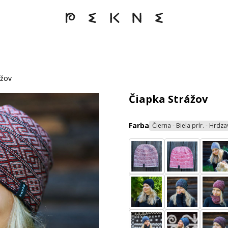
ážov
Čiapka Strážov
Farba
Čierna - Biela prír. - Hrdz