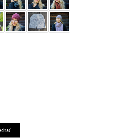
ednať