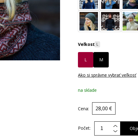
Veľkosť
L
L
M
Ako si správne vybrať veľkosť
na sklade
28,00 €
Cena:
Počet:
Obj