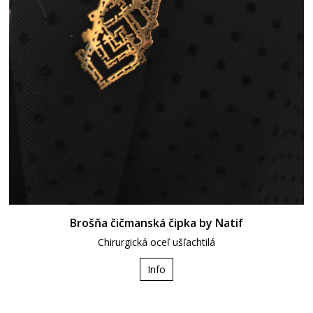
Brošňa čičmanská čipka by Natif
Chirurgická oceľ ušľachtilá
Info