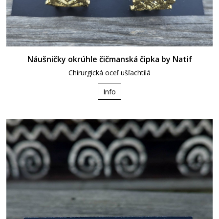
Náušničky okrúhle čičmanská čipka by Natif
Chirurgická oceľ ušľachtilá
Info