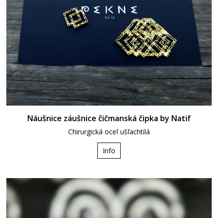
Náušnice záušnice čičmanská čipka by Natif
Chirurgická oceľ ušľachtilá
Info