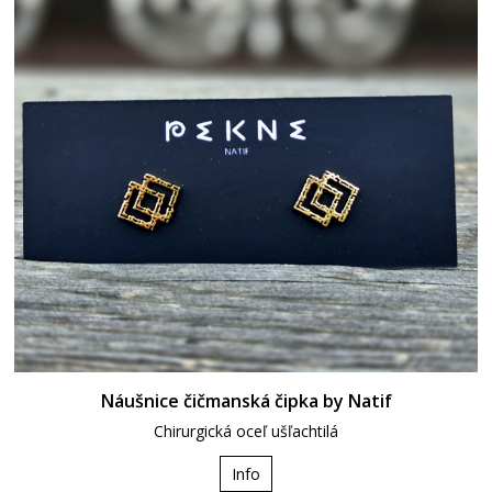
Náušnice čičmanská čipka by Natif
Chirurgická oceľ ušľachtilá
Info