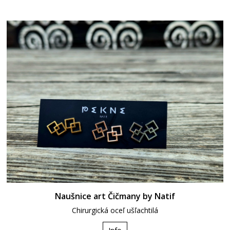
Naušnice art Čičmany by Natif
Chirurgická oceľ ušľachtilá