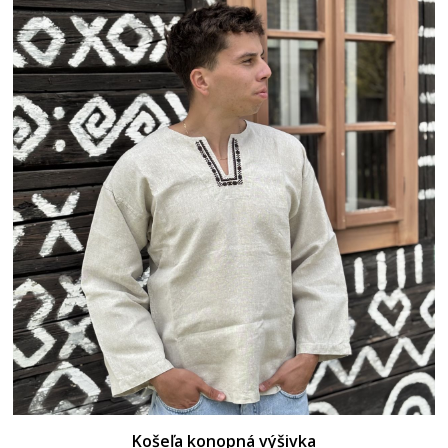
Košeľa konopná výšivka