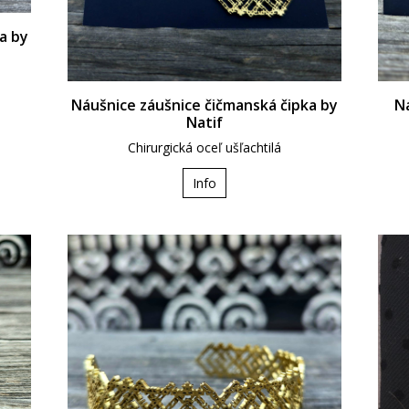
a by
Náušnice záušnice čičmanská čipka by
Ná
Natif
Chirurgická oceľ ušľachtilá
Info