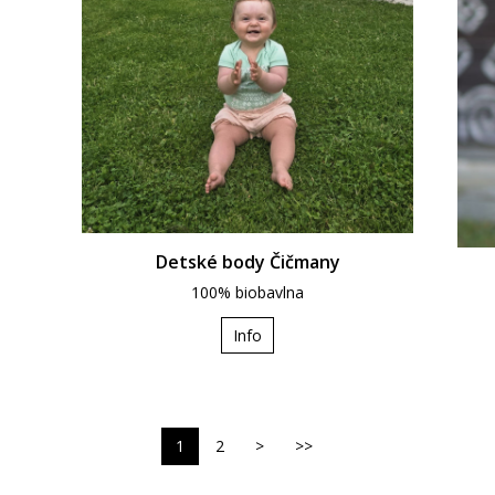
Detské body Čičmany
100% biobavlna
Info
1
2
>
>>