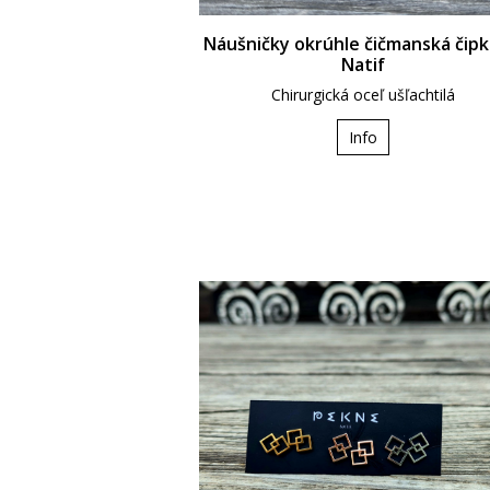
Náušničky okrúhle čičmanská čipk
Natif
Chirurgická oceľ ušľachtilá
Info