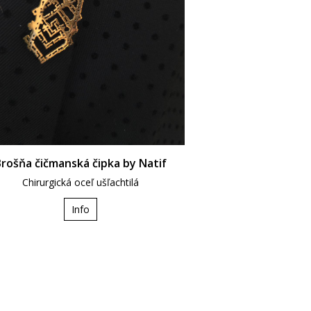
rošňa čičmanská čipka by Natif
Chirurgická oceľ ušľachtilá
Info