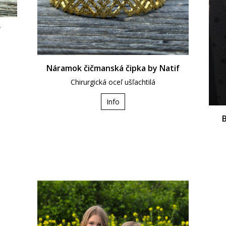
f
Náramok čičmanská čipka by Natif
Chirurgická oceľ ušľachtilá
Info
B