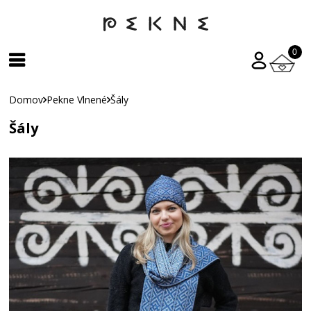
0
Domov
Pekne Vlnené
Šály
Šály