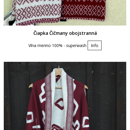
Čiapka Čičmany obojstranná
Vlna merino 100% - superwash
Info