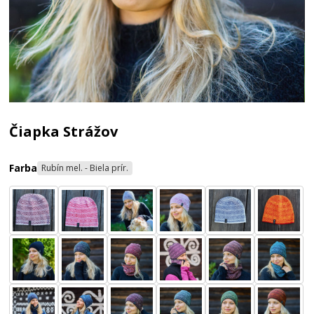
Čiapka Strážov
Farba
Rubín mel. - Biela prír.