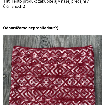
TIP:
Tento produkt zakúpite aj v našej predajni v
Čičmanoch :)
Odporúčame neprehliadnuť :)