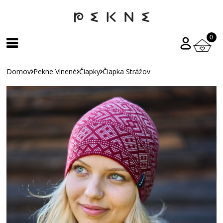
0
Domov
Pekne Vlnené
Čiapky
Čiapka Strážov