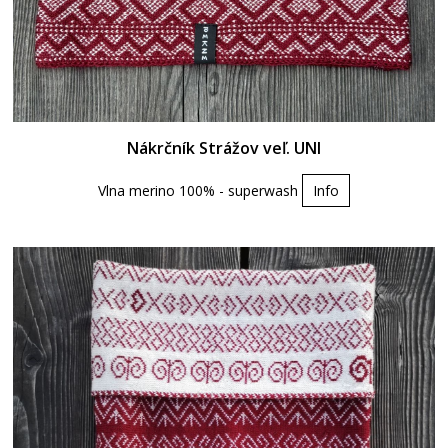
Nákrčník Strážov veľ. UNI
Vlna merino 100% - superwash
Info