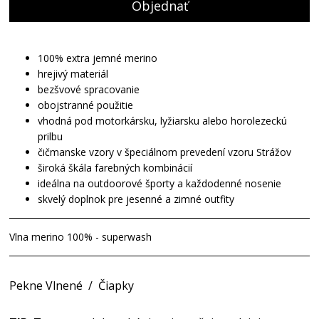
Objednať
100% extra jemné merino
hrejivý materiál
bezšvové spracovanie
obojstranné použitie
vhodná pod motorkársku, lyžiarsku alebo horolezeckú
prilbu
čičmanske vzory v špeciálnom prevedení vzoru Strážov
široká škála farebných kombinácií
ideálna na outdoorové športy a každodenné nosenie
skvelý doplnok pre jesenné a zimné outfity
Vlna merino 100% - superwash
Pekne Vlnené
/
Čiapky