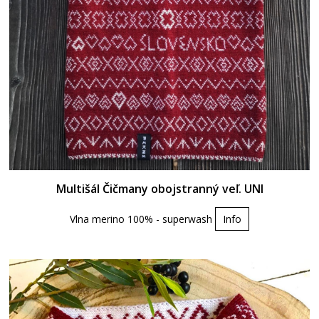
Multišál Čičmany obojstranný veľ. UNI
Vlna merino 100% - superwash
Info