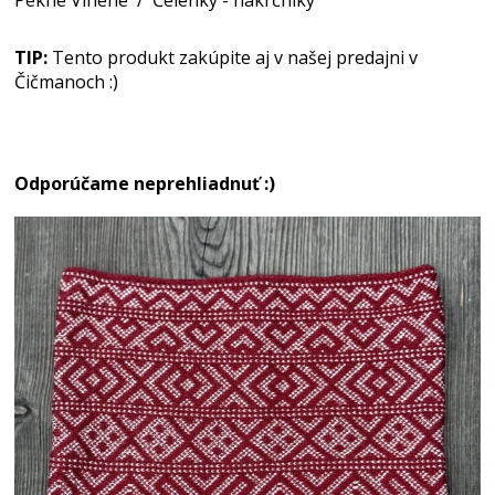
Pekne Vlnené
/
Čelenky - nákrčníky
TIP:
Tento produkt zakúpite aj v našej predajni v
Čičmanoch :)
Odporúčame neprehliadnuť :)