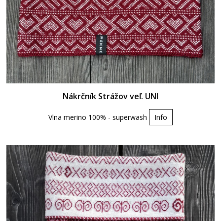
Nákrčník Strážov veľ. UNI
Vlna merino 100% - superwash
Info