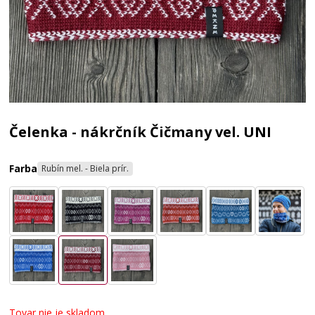
Čelenka - nákrčník Čičmany vel. UNI
Farba
Rubín mel. - Biela prír.
Tovar nie je skladom.