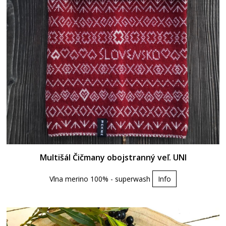
Multišál Čičmany obojstranný veľ. UNI
Vlna merino 100% - superwash
Info