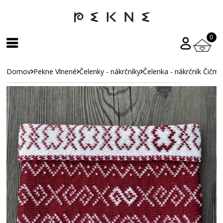
0
Domov
Pekne Vlnené
Čelenky - nákrčníky
Čelenka - nákrčník Čičma