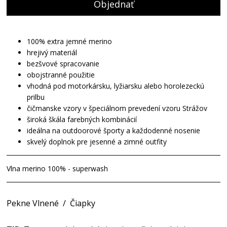
Objednať
100% extra jemné merino
hrejivý materiál
bezšvové spracovanie
obojstranné použitie
vhodná pod motorkársku, lyžiarsku alebo horolezeckú
prilbu
čičmanske vzory v špeciálnom prevedení vzoru Strážov
široká škála farebných kombinácií
ideálna na outdoorové športy a každodenné nosenie
skvelý doplnok pre jesenné a zimné outfity
Vlna merino 100% - superwash
Pekne Vlnené
/
Čiapky