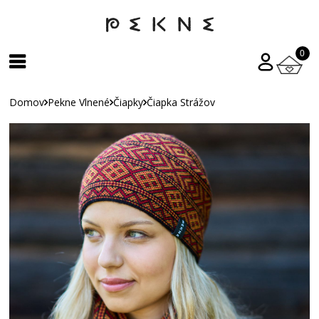
0
Domov
Pekne Vlnené
Čiapky
Čiapka Strážov