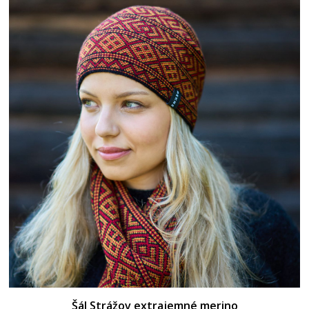
Šál Strážov extrajemné merino