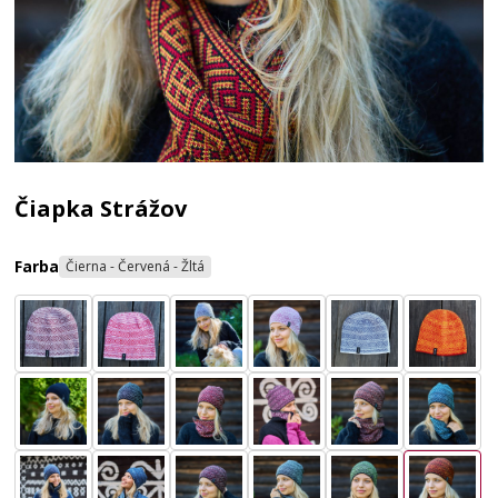
Čiapka Strážov
Farba
Čierna - Červená - Žltá