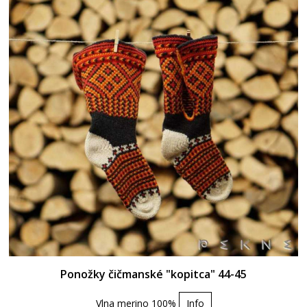
Ponožky čičmanské "kopitca" 44-45
Vlna merino 100%
Info