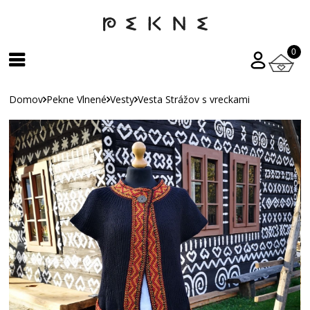
0
Domov
Pekne Vlnené
Vesty
Vesta Strážov s vreckami