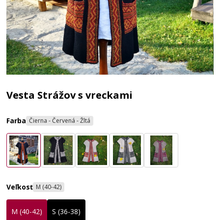
Vesta Strážov s vreckami
Farba
Čierna - Červená - Žltá
Veľkosť
M (40-42)
M (40-42)
S (36-38)