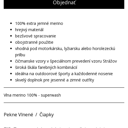
Objednať
100% extra jemné merino
hrejivý materiál
bezšvové spracovanie
obojstranné použitie
vhodná pod motorkársku, lyžiarsku alebo horolezeckú
prilbu
čičmanske vzory v špeciálnom prevedení vzoru Strážov
široká škála farebných kombinácií
ideálna na outdoorové športy a každodenné nosenie
skvelý doplnok pre jesenné a zimné outfity
Vlna merino 100% - superwash
Pekne Vlnené
/
Čiapky