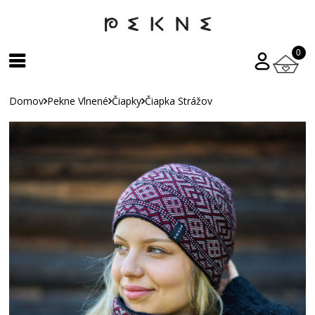
0
Domov
Pekne Vlnené
Čiapky
Čiapka Strážov