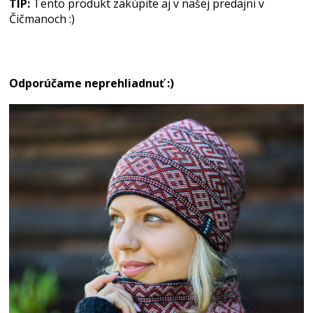
TIP:
Tento produkt zakúpite aj v našej predajni v
Čičmanoch :)
Odporúčame neprehliadnuť :)