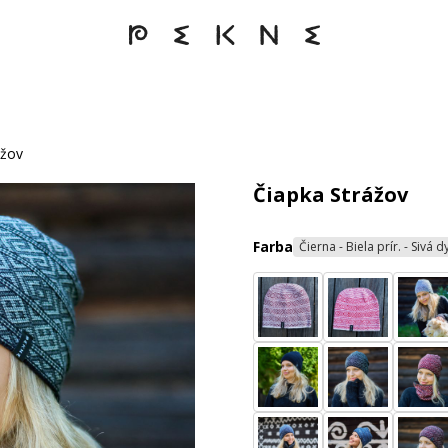
ážov
Čiapka Strážov
Farba
Čierna - Biela prír. - Sivá 