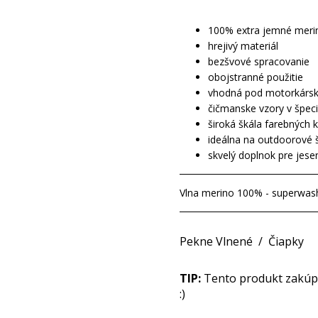
100% extra jemné meri
hrejivý materiál
bezšvové spracovanie
obojstranné použitie
vhodná pod motorkársku,
čičmanske vzory v špec
široká škála farebných 
ideálna na outdoorové 
skvelý doplnok pre jese
Vlna merino 100% - superwas
Pekne Vlnené
/
Čiapky
TIP:
Tento produkt zakúpit
:)