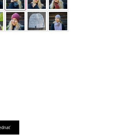
ednať