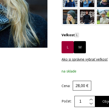
Veľkosť
L
L
M
Ako si správne vybrať veľkosť
na sklade
28,00 €
Cena:
Počet:
Obj