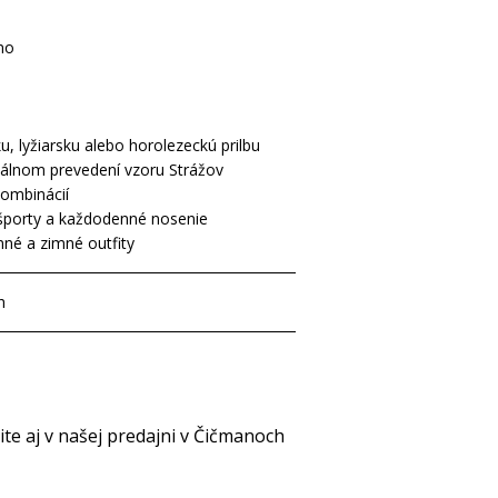
no
 lyžiarsku alebo horolezeckú prilbu
iálnom prevedení vzoru Strážov
kombinácií
športy a každodenné nosenie
nné a zimné outfity
h
e aj v našej predajni v Čičmanoch