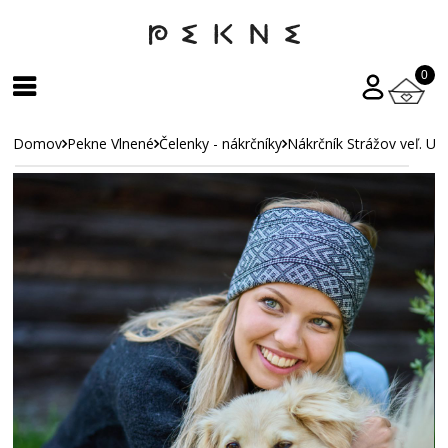
0
Domov
Pekne Vlnené
Čelenky - nákrčníky
Nákrčník Strážov veľ. UN