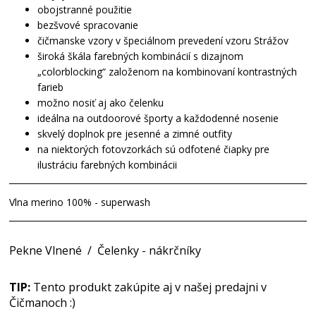
obojstranné použitie
bezšvové spracovanie
čičmanske vzory v špeciálnom prevedení vzoru Strážov
široká škála farebných kombinácií s dizajnom
„colorblocking“ založenom na kombinovaní kontrastných
farieb
možno nosiť aj ako čelenku
ideálna na outdoorové športy a každodenné nosenie
skvelý doplnok pre jesenné a zimné outfity
na niektorých fotovzorkách sú odfotené čiapky pre
ilustráciu farebných kombinácii
Vlna merino 100% - superwash
Pekne Vlnené
/
Čelenky - nákrčníky
TIP:
Tento produkt zakúpite aj v našej predajni v
Čičmanoch :)