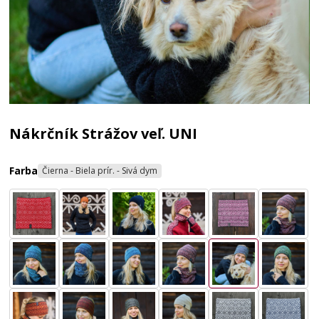
Nákrčník Strážov veľ. UNI
Farba
Čierna - Biela prír. - Sivá dym