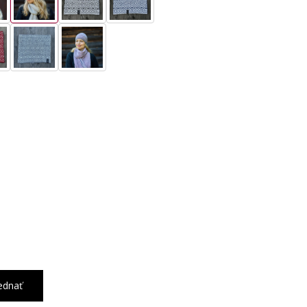
ednať