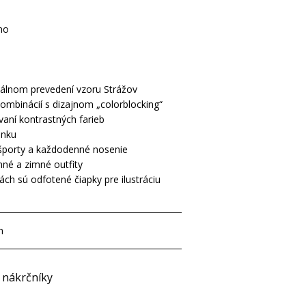
no
iálnom prevedení vzoru Strážov
kombinácií s dizajnom „colorblocking“
ní kontrastných farieb
enku
športy a každodenné nosenie
nné a zimné outfity
ách sú odfotené čiapky pre ilustráciu
h
- nákrčníky