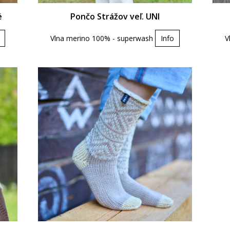
é
Pončo Strážov veľ. UNI
Vlna merino 100% - superwash
Info
V