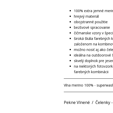
100% extra jemné meri
hrejivý materiál
obojstranné použitie
bezšvové spracovanie
čičmanske vzory v špec
široká škála farebných 
založenom na kombinova
možno nosiť aj ako čel
ideálna na outdoorové 
skvelý doplnok pre jese
na niektorých fotovzork
farebných kombinácii
Vlna merino 100% - superwas
Pekne Vlnené
/
Čelenky 