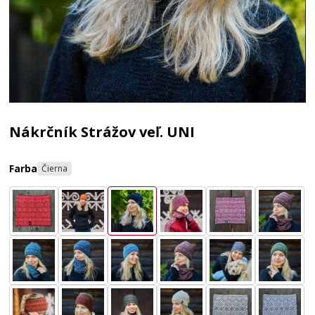
Nákrčník Strážov veľ. UNI
Farba
Čierna