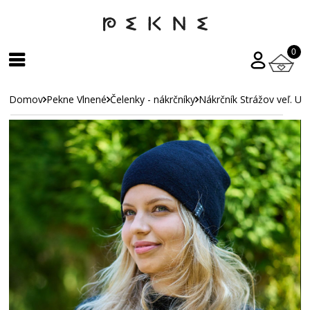
0
Domov
Pekne Vlnené
Čelenky - nákrčníky
Nákrčník Strážov veľ. UN