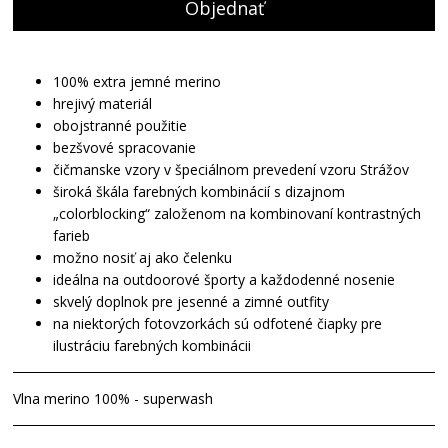
Objednať
100% extra jemné merino
hrejivý materiál
obojstranné použitie
bezšvové spracovanie
čičmanske vzory v špeciálnom prevedení vzoru Strážov
široká škála farebných kombinácií s dizajnom
„colorblocking“ založenom na kombinovaní kontrastných
farieb
možno nosiť aj ako čelenku
ideálna na outdoorové športy a každodenné nosenie
skvelý doplnok pre jesenné a zimné outfity
na niektorých fotovzorkách sú odfotené čiapky pre
ilustráciu farebných kombinácii
Vlna merino 100% - superwash