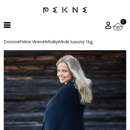
0
Domov
Pekne Vlnené
Vlnáky
Vlnák luxusný 1kg,