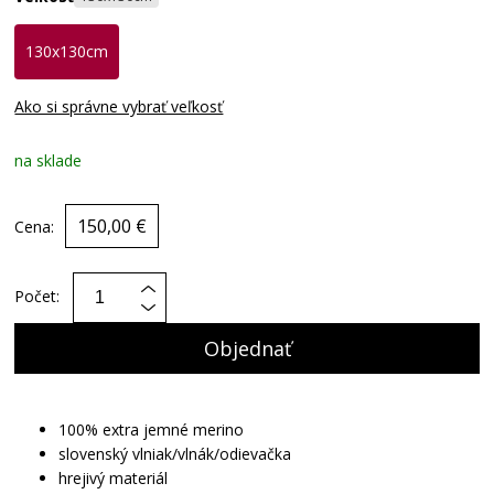
130x130cm
Ako si správne vybrať veľkosť
na sklade
150,00 €
Cena:
Počet:
Objednať
100% extra jemné merino
slovenský vlniak/vlnák/odievačka
hrejivý materiál