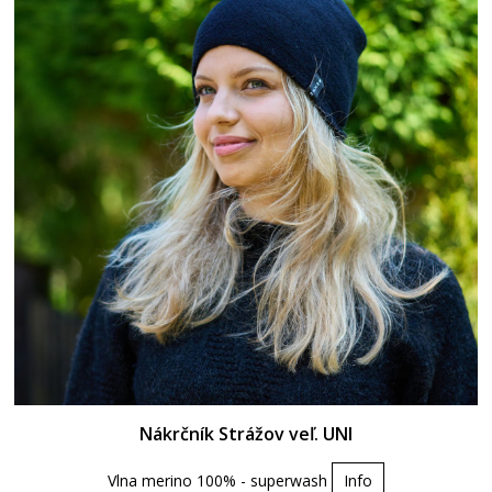
Nákrčník Strážov veľ. UNI
Vlna merino 100% - superwash
Info