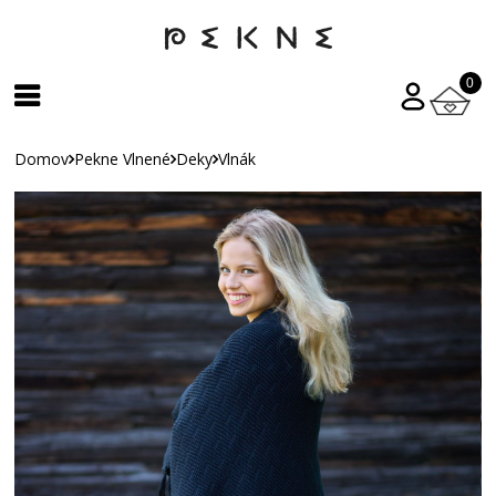
0
Domov
Pekne Vlnené
Deky
Vlnák