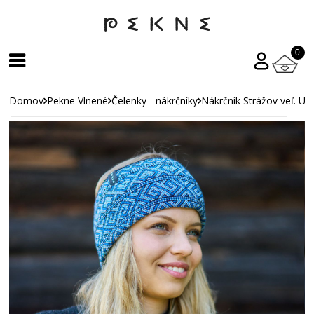
0
Domov
Pekne Vlnené
Čelenky - nákrčníky
Nákrčník Strážov veľ. UN