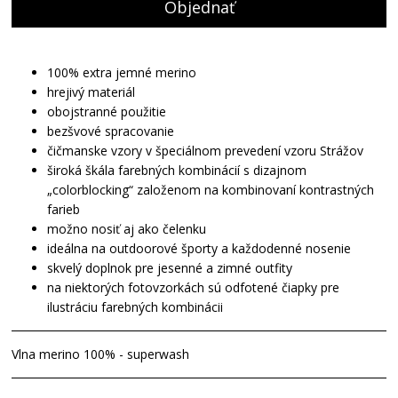
Objednať
100% extra jemné merino
hrejivý materiál
obojstranné použitie
bezšvové spracovanie
čičmanske vzory v špeciálnom prevedení vzoru Strážov
široká škála farebných kombinácií s dizajnom
„colorblocking“ založenom na kombinovaní kontrastných
farieb
možno nosiť aj ako čelenku
ideálna na outdoorové športy a každodenné nosenie
skvelý doplnok pre jesenné a zimné outfity
na niektorých fotovzorkách sú odfotené čiapky pre
ilustráciu farebných kombinácii
Vlna merino 100% - superwash