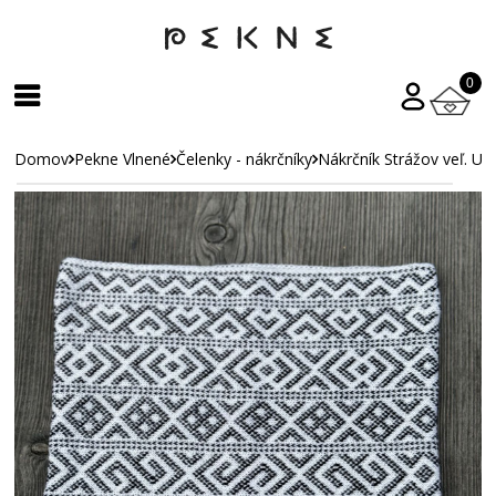
0
Domov
Pekne Vlnené
Čelenky - nákrčníky
Nákrčník Strážov veľ. UN