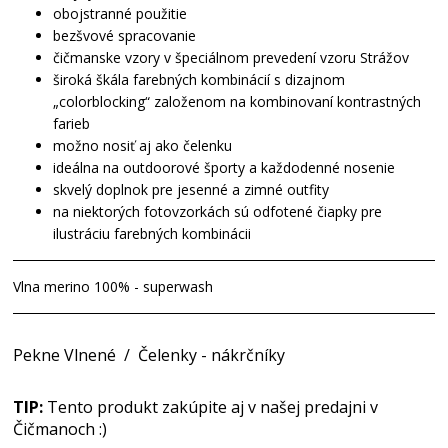
obojstranné použitie
bezšvové spracovanie
čičmanske vzory v špeciálnom prevedení vzoru Strážov
široká škála farebných kombinácií s dizajnom
„colorblocking“ založenom na kombinovaní kontrastných
farieb
možno nosiť aj ako čelenku
ideálna na outdoorové športy a každodenné nosenie
skvelý doplnok pre jesenné a zimné outfity
na niektorých fotovzorkách sú odfotené čiapky pre
ilustráciu farebných kombinácii
Vlna merino 100% - superwash
Pekne Vlnené
/
Čelenky - nákrčníky
TIP:
Tento produkt zakúpite aj v našej predajni v
Čičmanoch :)