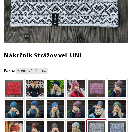
Nákrčník Strážov veľ. UNI
Farba
Krémová - Čierna