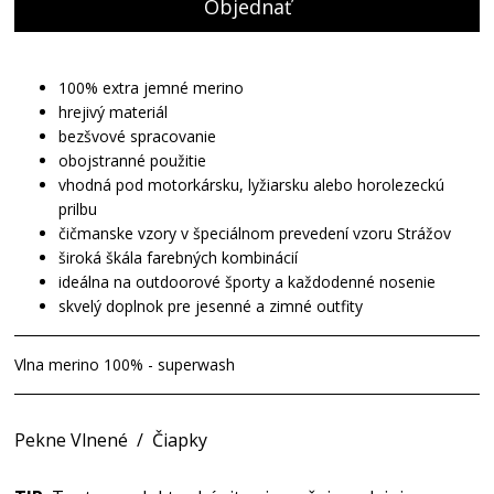
Objednať
100% extra jemné merino
hrejivý materiál
bezšvové spracovanie
obojstranné použitie
vhodná pod motorkársku, lyžiarsku alebo horolezeckú
prilbu
čičmanske vzory v špeciálnom prevedení vzoru Strážov
široká škála farebných kombinácií
ideálna na outdoorové športy a každodenné nosenie
skvelý doplnok pre jesenné a zimné outfity
Vlna merino 100% - superwash
Pekne Vlnené
/
Čiapky