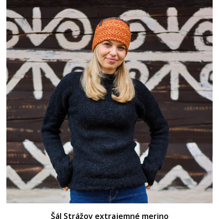
Šál Strážov extrajemné merino