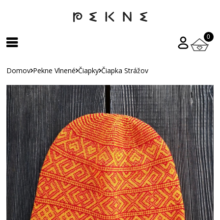
0
Domov
Pekne Vlnené
Čiapky
Čiapka Strážov