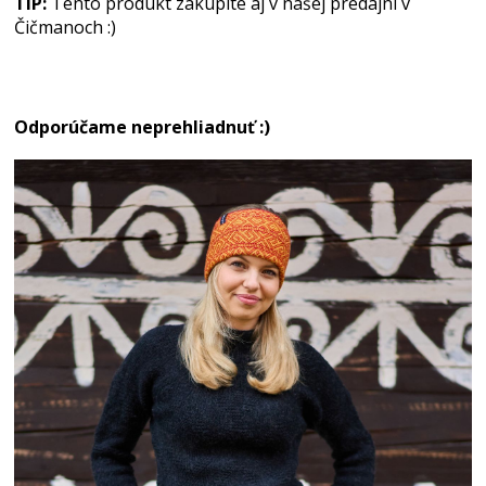
TIP:
Tento produkt zakúpite aj v našej predajni v
Čičmanoch :)
Odporúčame neprehliadnuť :)