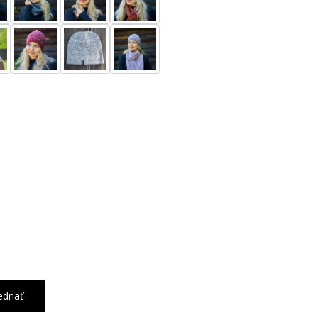
ednať