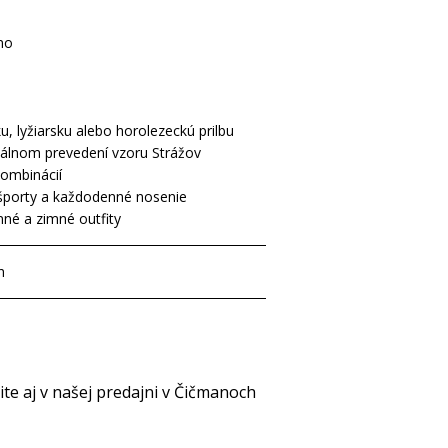
no
 lyžiarsku alebo horolezeckú prilbu
iálnom prevedení vzoru Strážov
kombinácií
športy a každodenné nosenie
nné a zimné outfity
h
e aj v našej predajni v Čičmanoch