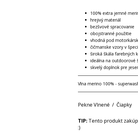
100% extra jemné meri
hrejivý materiál
bezšvové spracovanie
obojstranné použitie
vhodná pod motorkársku,
čičmanske vzory v špec
široká škála farebných 
ideálna na outdoorové 
skvelý doplnok pre jese
Vlna merino 100% - superwas
Pekne Vlnené
/
Čiapky
TIP:
Tento produkt zakúpit
:)