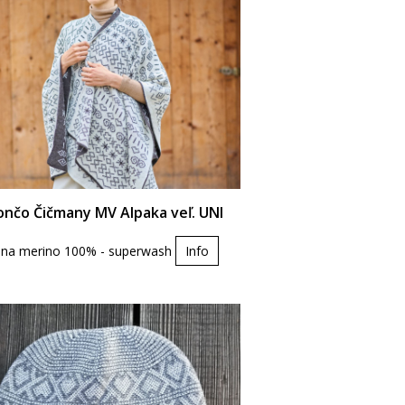
ončo Čičmany MV Alpaka veľ. UNI
lna merino 100% - superwash
Info