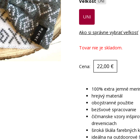
Veľkosť
UNI
UNI
Ako si správne vybrať veľkosť
Tovar nie je skladom.
22,00 €
Cena:
100% extra jemné meri
hrejivý materiál
obojstranné použitie
bezšvové spracovanie
čičmanske vzory inšpir
dreveniciach
široká škála farebných 
ideálna na outdoorové 