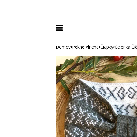
Domov
Pekne Vlnené
Čiapky
Čelenka Či