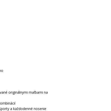
no
ované originálnymi maľbami na
kombinácií
športy a každodenné nosenie