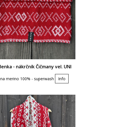
lenka - nákrčník Čičmany vel. UNI
lna merino 100% - superwash
Info