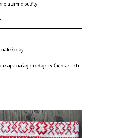
nné a zimné outfity
h
- nákrčníky
e aj v našej predajni v Čičmanoch