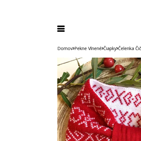
Domov
Pekne Vlnené
Čiapky
Čelenka Či