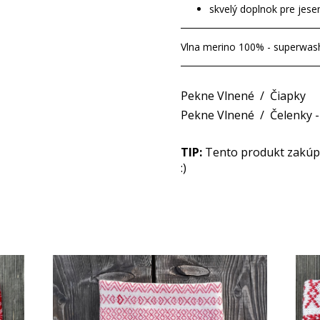
skvelý doplnok pre jese
Vlna merino 100% - superwas
Pekne Vlnené
/
Čiapky
Pekne Vlnené
/
Čelenky 
TIP:
Tento produkt zakúpit
:)