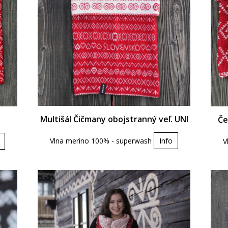
Multišál Čičmany obojstranný veľ. UNI
Če
Vlna merino 100% - superwash
Info
V