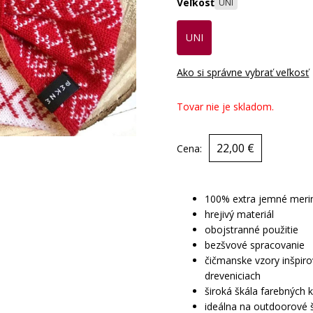
Veľkosť
UNI
UNI
Ako si správne vybrať veľkosť
Tovar nie je skladom.
22,00 €
Cena:
100% extra jemné meri
hrejivý materiál
obojstranné použitie
bezšvové spracovanie
čičmanske vzory inšpir
dreveniciach
široká škála farebných 
ideálna na outdoorové 