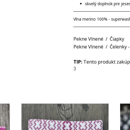
skvelý doplnok pre jese
Vlna merino 100% - superwas
Pekne Vlnené
/
Čiapky
Pekne Vlnené
/
Čelenky 
TIP:
Tento produkt zakúpit
:)