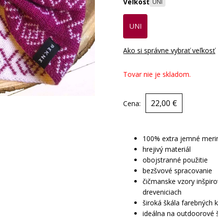
Veľkosť
UNI
UNI
Ako si správne vybrať veľkosť
Tovar nie je skladom.
22,00 €
Cena:
100% extra jemné meri
hrejivý materiál
obojstranné použitie
bezšvové spracovanie
čičmanske vzory inšpir
dreveniciach
široká škála farebných 
ideálna na outdoorové 