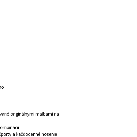
no
ované originálnymi maľbami na
kombinácií
športy a každodenné nosenie