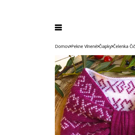
Domov
Pekne Vlnené
Čiapky
Čelenka Či