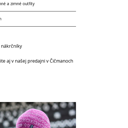
nné a zimné outfity
h
- nákrčníky
e aj v našej predajni v Čičmanoch