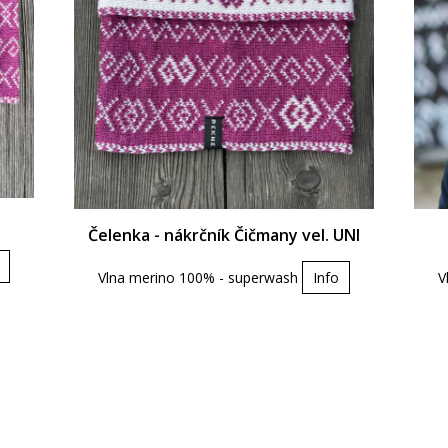
Čelenka - nákrčník Čičmany vel. UNI
Vlna merino 100% - superwash
Info
V