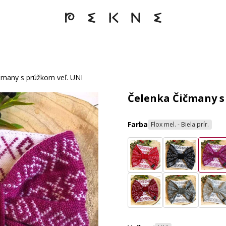
čmany s prúžkom veľ. UNI
Čelenka Čičmany s
Farba
Flox mel. - Biela prír.