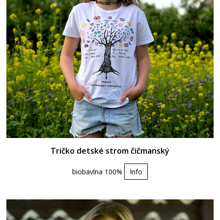
Tričko detské strom čičmanský
biobavlna 100%
Info