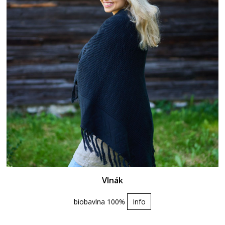
Vlnák
biobavlna 100%
Info