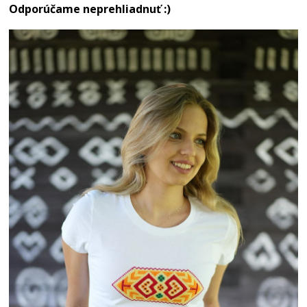
Odporúčame neprehliadnuť :)