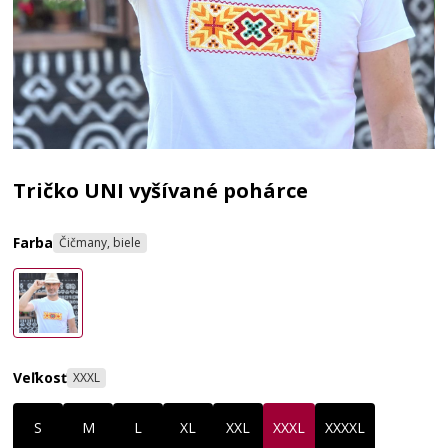
Tričko UNI vyšívané pohárce
Farba
Čičmany, biele
Veľkosť
XXXL
S
M
L
XL
XXL
XXXL
XXXXL