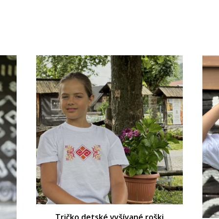
Tričko detské vyšívané roški