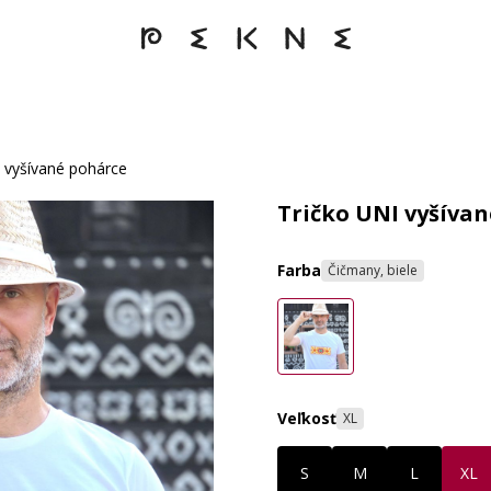
 vyšívané pohárce
Tričko UNI vyšíva
Farba
Čičmany, biele
Veľkosť
XL
S
M
L
XL