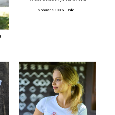
biobavlna 100%
Info
á