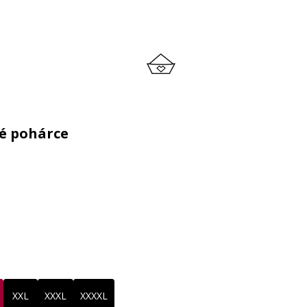
né pohárce
XXL
XXXL
XXXXL