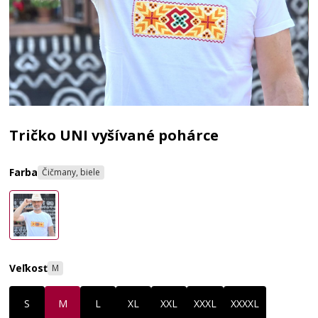
Tričko UNI vyšívané pohárce
Farba
Čičmany, biele
Veľkosť
M
S
M
L
XL
XXL
XXXL
XXXXL