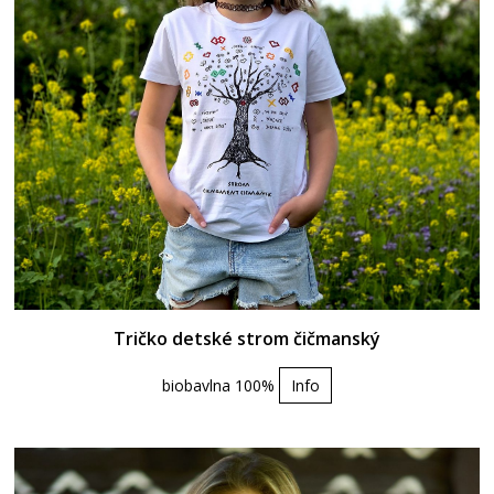
Tričko detské strom čičmanský
biobavlna 100%
Info