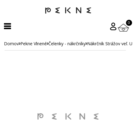
0
Domov
Pekne Vlnené
Čelenky - nákrčníky
Nákrčník Strážov veľ. UN