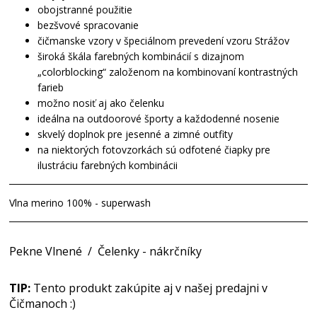
obojstranné použitie
bezšvové spracovanie
čičmanske vzory v špeciálnom prevedení vzoru Strážov
široká škála farebných kombinácií s dizajnom
„colorblocking“ založenom na kombinovaní kontrastných
farieb
možno nosiť aj ako čelenku
ideálna na outdoorové športy a každodenné nosenie
skvelý doplnok pre jesenné a zimné outfity
na niektorých fotovzorkách sú odfotené čiapky pre
ilustráciu farebných kombinácii
Vlna merino 100% - superwash
Pekne Vlnené
/
Čelenky - nákrčníky
TIP:
Tento produkt zakúpite aj v našej predajni v
Čičmanoch :)