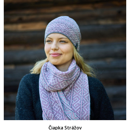
Čiapka Strážov