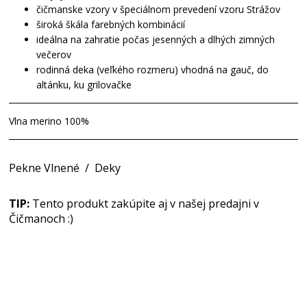
čičmanske vzory v špeciálnom prevedení vzoru Strážov
široká škála farebných kombinácií
ideálna na zahratie počas jesenných a dlhých zimných
večerov
rodinná deka (veľkého rozmeru) vhodná na gauč, do
altánku, ku grilovačke
Vlna merino 100%
Pekne Vlnené
/
Deky
TIP:
Tento produkt zakúpite aj v našej predajni v
Čičmanoch :)