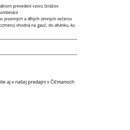
iálnom prevedení vzoru Strážov
kombinácií
as jesenných a dlhých zimných večerov
rozmeru) vhodná na gauč, do altánku, ku
e aj v našej predajni v Čičmanoch