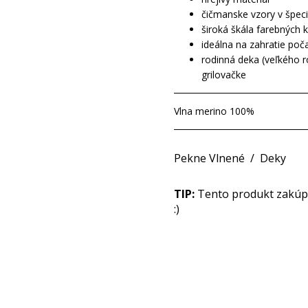
čičmanske vzory v špec
široká škála farebných 
ideálna na zahratie poč
rodinná deka (veľkého 
grilovačke
Vlna merino 100%
Pekne Vlnené
/
Deky
TIP:
Tento produkt zakúpit
:)