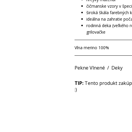
čičmanske vzory v špec
široká škála farebných 
ideálna na zahratie poč
rodinná deka (veľkého 
grilovačke
Vlna merino 100%
Pekne Vlnené
/
Deky
TIP:
Tento produkt zakúpit
:)