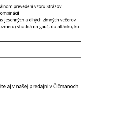
iálnom prevedení vzoru Strážov
kombinácií
as jesenných a dlhých zimných večerov
rozmeru) vhodná na gauč, do altánku, ku
e aj v našej predajni v Čičmanoch