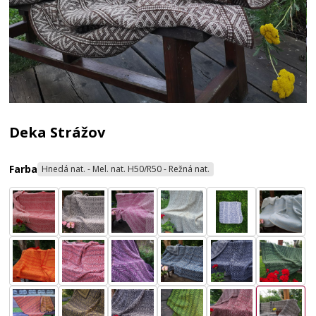
Deka Strážov
Farba
Hnedá nat. - Mel. nat. H50/R50 - Režná nat.