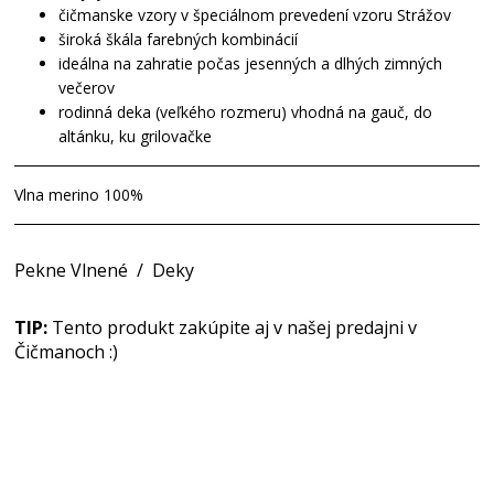
čičmanske vzory v špeciálnom prevedení vzoru Strážov
široká škála farebných kombinácií
ideálna na zahratie počas jesenných a dlhých zimných
večerov
rodinná deka (veľkého rozmeru) vhodná na gauč, do
altánku, ku grilovačke
Vlna merino 100%
Pekne Vlnené
/
Deky
TIP:
Tento produkt zakúpite aj v našej predajni v
Čičmanoch :)