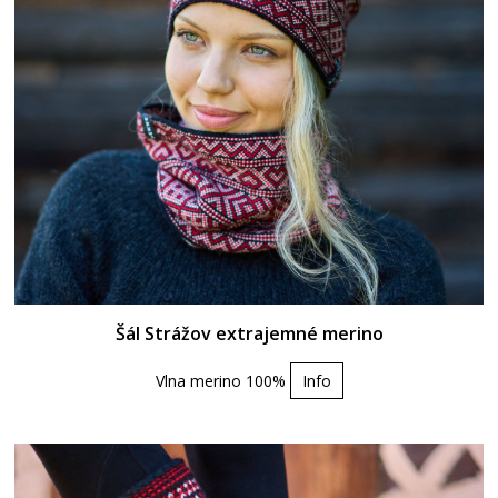
Šál Strážov extrajemné merino
Vlna merino 100%
Info