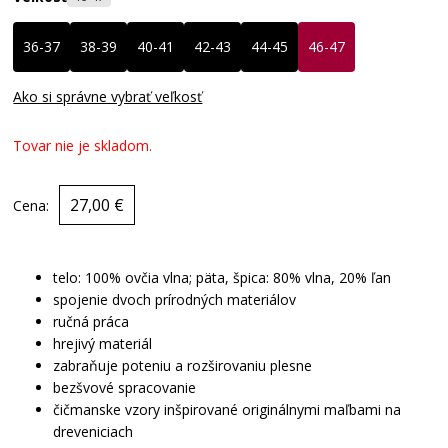
36-37
38-39
40-41
42-43
44-45
46-47
Ako si správne vybrať veľkosť
Tovar nie je skladom.
27,00 €
Cena:
telo: 100% ovčia vlna; päta, špica: 80% vlna, 20% ľan
spojenie dvoch prírodných materiálov
ručná práca
hrejivý materiál
zabraňuje poteniu a rozširovaniu plesne
bezšvové spracovanie
čičmanske vzory inšpirované originálnymi maľbami na
dreveniciach