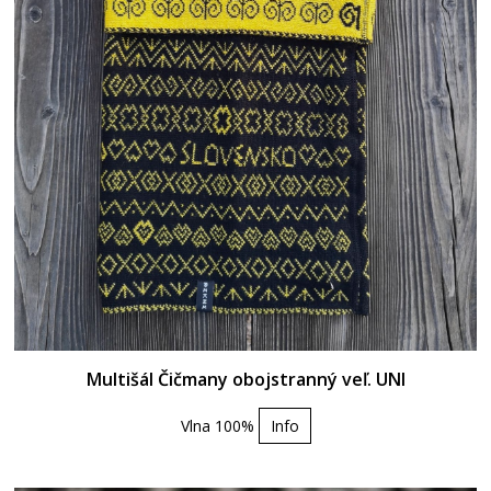
Multišál Čičmany obojstranný veľ. UNI
Vlna 100%
Info