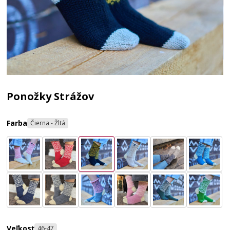
Ponožky Strážov
Farba
Čierna - Žltá
Veľkosť
46-47