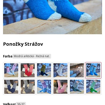
Ponožky Strážov
Farba
Modrá arktická - Režná nat.
Veľkosť
36-37