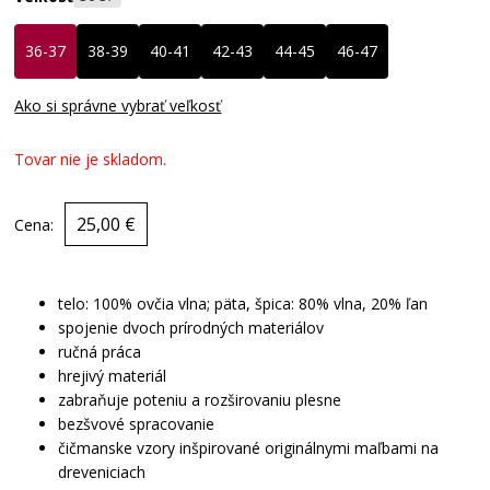
36-37
38-39
40-41
42-43
44-45
46-47
Ako si správne vybrať veľkosť
Tovar nie je skladom.
25,00 €
Cena:
telo: 100% ovčia vlna; päta, špica: 80% vlna, 20% ľan
spojenie dvoch prírodných materiálov
ručná práca
hrejivý materiál
zabraňuje poteniu a rozširovaniu plesne
bezšvové spracovanie
čičmanske vzory inšpirované originálnymi maľbami na
dreveniciach