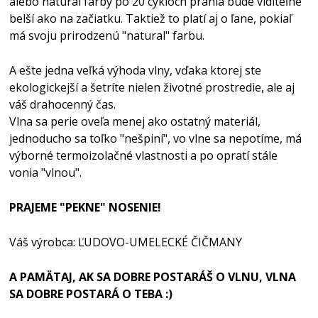
alebo natural farby po 20 cykloch prania bude viditeľne
belší ako na začiatku. Taktiež to platí aj o ľane, pokiaľ
má svoju prirodzenú "natural" farbu.
A ešte jedna veľká výhoda vlny, vďaka ktorej ste
ekologickejší a šetríte nielen životné prostredie, ale aj
váš drahocenný čas.
Vlna sa perie oveľa menej ako ostatný materiál,
jednoducho sa toľko "nešpiní", vo vlne sa nepotíme, má
výborné termoizolačné vlastnosti a po opratí stále
vonia "vlnou".
PRAJEME "PEKNE" NOSENIE!
Váš výrobca: ĽUDOVO-UMELECKÉ ČIČMANY
A PAMÄTAJ, AK SA DOBRE POSTARÁŠ O VLNU, VLNA
SA DOBRE POSTARÁ O TEBA :)