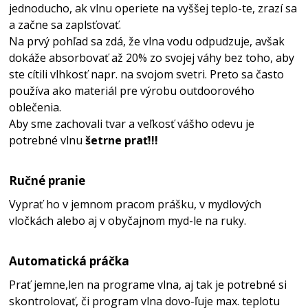
jednoducho, ak vlnu operiete na vyššej teplo-te, zrazí sa
a začne sa zaplsťovať.
Na prvý pohľad sa zdá, že vlna vodu odpudzuje, avšak
dokáže absorbovať až 20% zo svojej váhy bez toho, aby
ste cítili vlhkosť napr. na svojom svetri. Preto sa často
používa ako materiál pre výrobu outdoorového
oblečenia.
Aby sme zachovali tvar a veľkosť vášho odevu je
potrebné vlnu
šetrne prať!!!
Ručné pranie
Vyprať ho v jemnom pracom prášku, v mydlových
vločkách alebo aj v obyčajnom myd-le na ruky.
Automatická práčka
Prať jemne,len na programe vlna, aj tak je potrebné si
skontrolovať, či program vlna dovo-ľuje max. teplotu