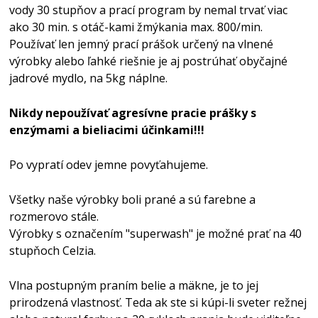
vody 30 stupňov a prací program by nemal trvať viac
ako 30 min. s otáč-kami žmýkania max. 800/min.
Používať len jemný prací prášok určený na vlnené
výrobky alebo ľahké riešnie je aj postrúhať obyčajné
jadrové mydlo, na 5kg náplne.
Nikdy nepoužívať agresívne pracie prášky s
enzýmami a bieliacimi účinkami!!!
Po vypratí odev jemne povyťahujeme.
Všetky naše výrobky boli prané a sú farebne a
rozmerovo stále.
Výrobky s označením "superwash" je možné prať na 40
stupňoch Celzia.
Vlna postupným praním belie a mäkne, je to jej
prirodzená vlastnosť. Teda ak ste si kúpi-li sveter režnej