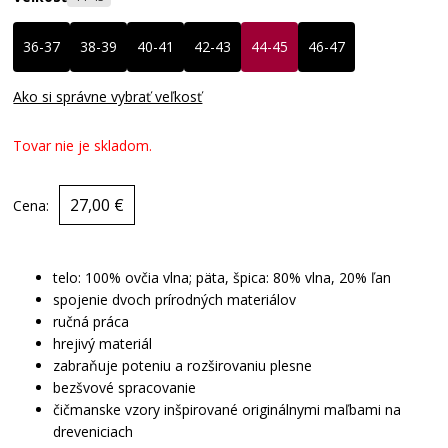
36-37
38-39
40-41
42-43
44-45
46-47
Ako si správne vybrať veľkosť
Tovar nie je skladom.
27,00 €
Cena:
telo: 100% ovčia vlna; päta, špica: 80% vlna, 20% ľan
spojenie dvoch prírodných materiálov
ručná práca
hrejivý materiál
zabraňuje poteniu a rozširovaniu plesne
bezšvové spracovanie
čičmanske vzory inšpirované originálnymi maľbami na
dreveniciach