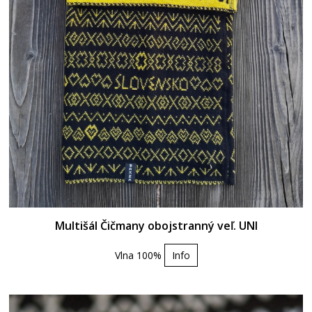
Multišál Čičmany obojstranný veľ. UNI
Vlna 100%
Info