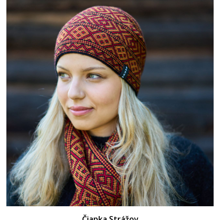
Čiapka Strážov