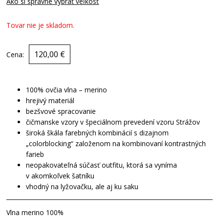
Ako si správne vybrať veľkosť
Tovar nie je skladom.
120,00 €
Cena:
100% ovčia vlna – merino
hrejivý materiál
bezšvové spracovanie
čičmanske vzory v špeciálnom prevedení vzoru Strážov
široká škála farebných kombinácií s dizajnom
„colorblocking“ založenom na kombinovaní kontrastných
farieb
neopakovateľná súčasť outfitu, ktorá sa vyníma
v akomkoľvek šatníku
vhodný na lyžovačku, ale aj ku saku
Vlna merino 100%