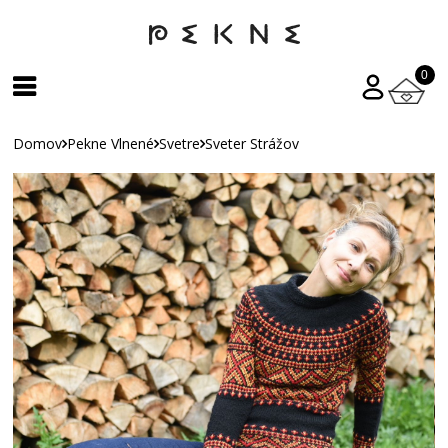
0
Domov
Pekne Vlnené
Svetre
Sveter Strážov