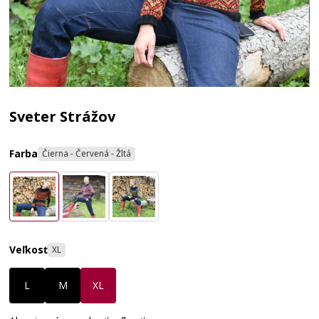
Sveter Strážov
Farba
Čierna - Červená - Žltá
Veľkosť
XL
L
M
XL