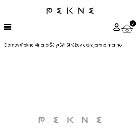
0
Domov
Pekne Vlnené
Šály
Šál Strážov extrajemné merino