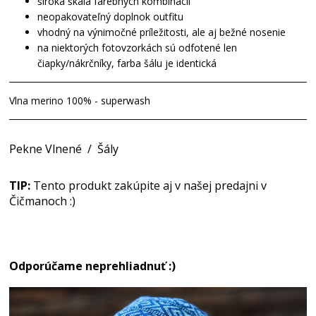
široká škála farebných kombinácií
neopakovateľný doplnok outfitu
vhodný na výnimočné príležitosti, ale aj bežné nosenie
na niektorých fotovzorkách sú odfotené len
čiapky/nákrčníky, farba šálu je identická
Vlna merino 100% - superwash
Pekne Vlnené
/
Šály
TIP:
Tento produkt zakúpite aj v našej predajni v
Čičmanoch :)
Odporúčame neprehliadnuť :)