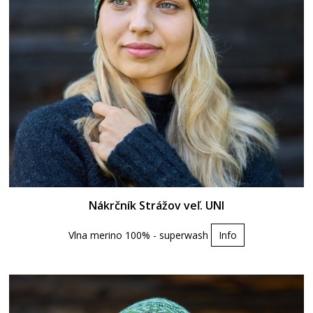
Nákrčník Strážov veľ. UNI
Vlna merino 100% - superwash
Info