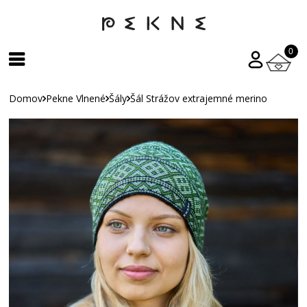
0
Domov
Pekne Vlnené
Šály
Šál Strážov extrajemné merino