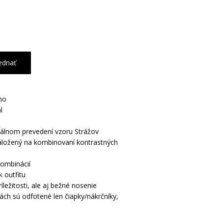
ednať
no
l
iálnom prevedení vzoru Strážov
založený na kombinovaní kontrastných
kombinácií
 outfitu
ležitosti, ale aj bežné nosenie
ách sú odfotené len čiapky/nákrčníky,