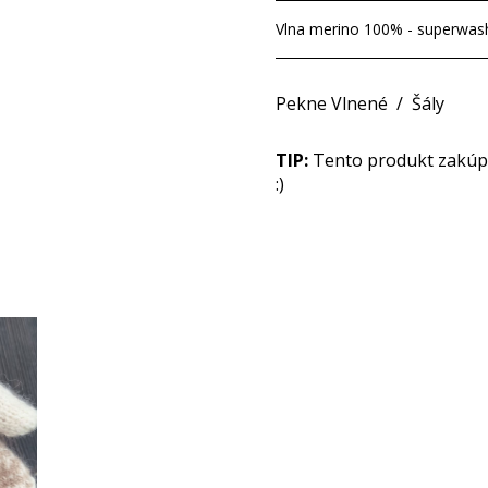
Vlna merino 100% - superwas
Pekne Vlnené
/
Šály
TIP:
Tento produkt zakúpit
:)