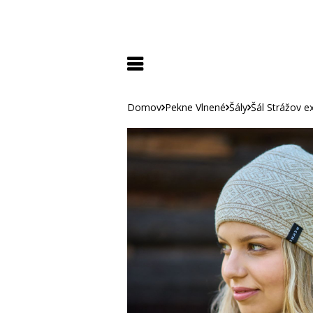
Domov
Pekne Vlnené
Šály
Šál Strážov 