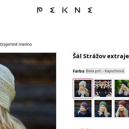
extrajemné merino
Šál Strážov extra
Farba
Biela prír. - Kapučinová