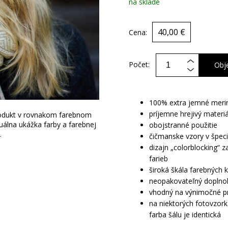
na sklade
40,00 €
Cena:
Počet:
Obj
100% extra jemné meri
príjemne hrejivý materiá
rodukt v rovnakom farebnom
zuálna ukážka farby a farebnej
obojstranné použitie
.
čičmanske vzory v špec
dizajn „colorblocking“ 
farieb
široká škála farebných 
neopakovateľný doplnok
vhodný na výnimočné prí
na niektorých fotovzork
farba šálu je identická