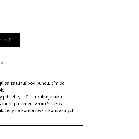
ednať
no
ajú sa zasunúť pod bundu, čím sa
plo
y pri sebe, skôr sa zahreje ruka
iálnom prevedení vzoru Strážov
založený na kombinovaní kontrastných