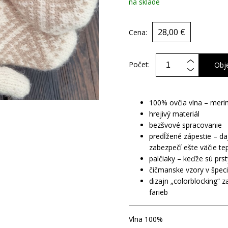
na sklade
28,00 €
Cena:
Počet:
Obj
100% ovčia vlna – meri
hrejivý materiál
bezšvové spracovanie
predĺžené zápestie – d
zabezpečí ešte väčie te
palčiaky – keďže sú prst
čičmanske vzory v špec
dizajn „colorblocking“ 
farieb
Vlna 100%