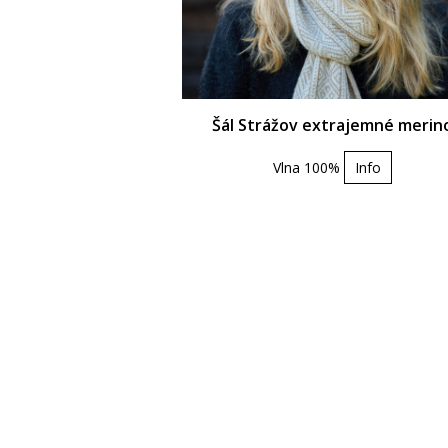
Šál Strážov extrajemné merin
Vlna 100%
Info
© 2026 pekne.net