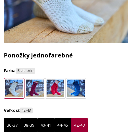
Ponožky jednofarebné
Farba
Biela prír.
Veľkosť
42-43
36-37
38-39
40-41
44-45
42-43