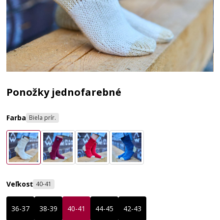
Ponožky jednofarebné
Farba
Biela prír.
Veľkosť
40-41
36-37
38-39
40-41
44-45
42-43