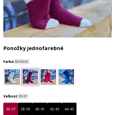
Ponožky jednofarebné
Farba
Bordová
Veľkosť
36-37
36-37
38-39
40-41
42-43
44-45