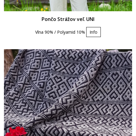
Pončo Strážov veľ. UNI
Vlna 90% / Polyamid 10%
Info