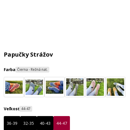
Papučky Strážov
Farba
Čierna - Režná nat.
Veľkosť
44-47
36-39
32-35
40-43
44-47