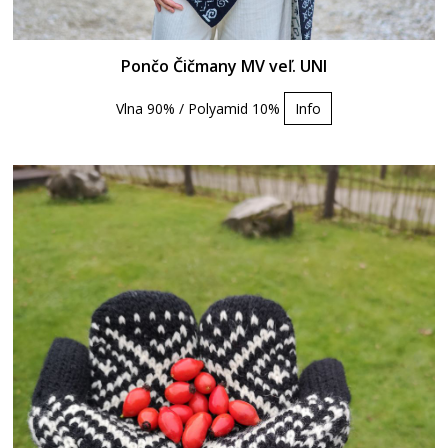
Pončo Čičmany MV veľ. UNI
Vlna 90% / Polyamid 10%
Info